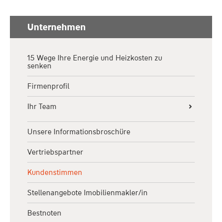
Unternehmen
15 Wege Ihre Energie und Heizkosten zu
senken
Firmenprofil
Ihr Team
Terminbuchung
Unsere Informationsbroschüre
Besichtigungen
Vertriebspartner
Besichtigung Eigentumswohnung
Kundenstimmen
Besichtigung Einfamilienhaus
Stellenangebote Imobilienmakler/in
Besichtigung Immobilien
Bestnoten
Besichtigung Mehrfamilienhaus