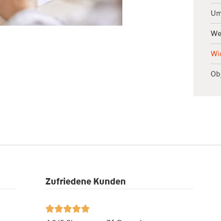
Um
We
Wi
Ob
Zufriedene Kunden




