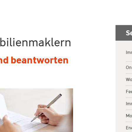
S
bilienmaklern
Im
und beantworten
On
Wo
Fe
Im
Mod
En