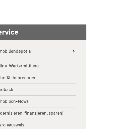
ervice
mobiliendepot_a
Mein Konto
line-Wertermittlung
hnflächenrechner
edback
mobilien-News
ernisieren, finanzieren, sparen!
ergieausweis