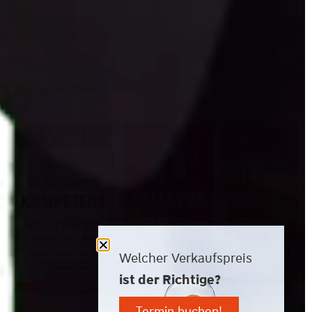





4.9/5 Sterne aus 36 Bewertungen
Mehr erfahren
Ausgezeichnet
Welcher Verkaufspreis
ist der Richtige?
Termin buchen!