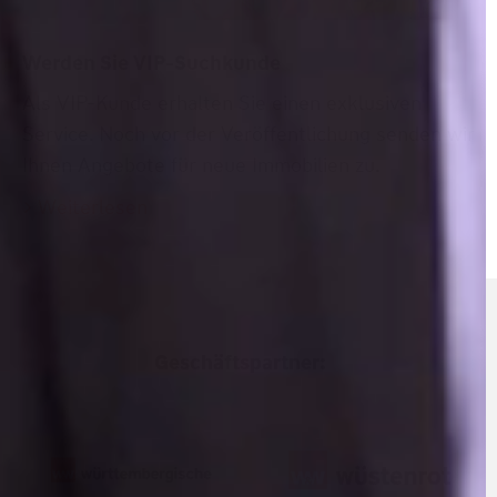
Werden Sie VIP-Suchkunde
Als VIP-Kunde erhalten Sie einen exklusiven
Service. Noch vor der Veröffentlichung senden wir
Ihnen Angebote für neue Immobilien zu.
Weiterlesen
Geschäftspartner: