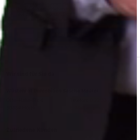
Sie sehen gerade einen Platzhalterinhalt von
Standard
.
Um auf den eigentlichen Inhalt zuzugreifen, klicken Sie
auf den Button unten. Bitte beachten Sie, dass dabei
Daten an Drittanbieter weitergegeben werden.
Inhalt entsperren
Weitere Informationen
Wir sind für Sie da
Wüstenrot Immobilien Sascha Maurer
Otto-Hahn-Str. 4
Telefon:
0 22 33 / 6 19 21 10
50354 Hürth
E-Mail an uns
Zufriedene Kunden