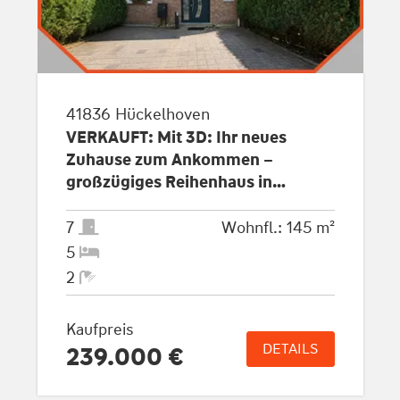
41836 Hückelhoven
VERKAUFT: Mit 3D: Ihr neues
Zuhause zum Ankommen –
großzügiges Reihenhaus in
Hückelhoven - perfekt für
Familien.
7
Wohnfl.: 145 m²
5
2
Kaufpreis
DETAILS
239.000 €