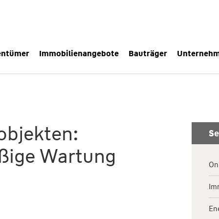
entümer
Immobilienangebote
Bauträger
Unterneh
objekten:
Se
ßige Wartung
On
Im
En