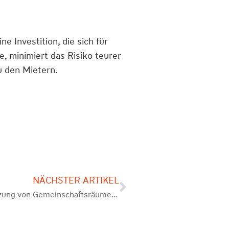
e Investition, die sich für
e, minimiert das Risiko teurer
u den Mietern.
NÄCHSTER ARTIKEL
Effektive Nutzung von Gemeinschaftsräumen: Mehrwert für Immobilieneigentümer