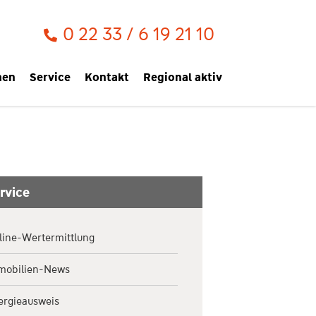
0 22 33 / 6 19 21 10
men
Service
Kontakt
Regional aktiv
rvice
line-Wertermittlung
mobilien-News
ergieausweis