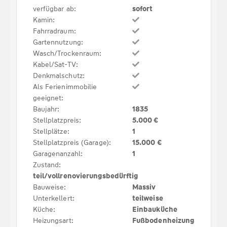
verfügbar ab:
sofort
Kamin:
Fahrradraum:
Gartennutzung:
Wasch/Trockenraum:
Kabel/Sat-TV:
Denkmalschutz:
Als Ferienimmobilie
geeignet:
Baujahr:
1835
Stellplatzpreis:
5.000 €
Stellplätze:
1
Stellplatzpreis (Garage):
15.000 €
Garagenanzahl:
1
Zustand:
teil/vollrenovierungsbedürftig
Bauweise:
Massiv
Unterkellert:
teilweise
Küche:
Einbauküche
Heizungsart:
Fußbodenheizung